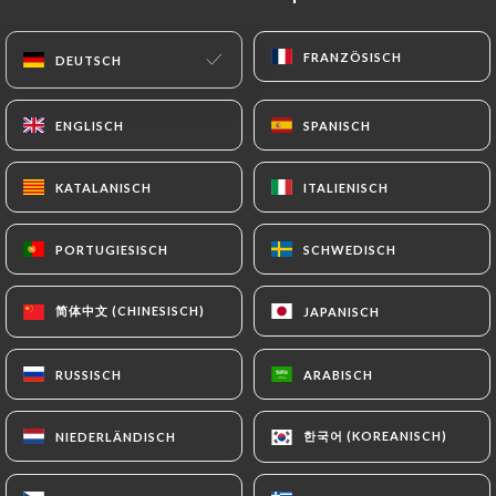
DE
MENÜ
FRANZÖSISCH
FRANZÖSISCH
DEUTSCH
DEUTSCH
ENGLISCH
ENGLISCH
SPANISCH
SPANISCH
KATALANISCH
KATALANISCH
ITALIENISCH
ITALIENISCH
/
START
KONTAKT
Kontakt
PORTUGIESISCH
PORTUGIESISCH
SCHWEDISCH
SCHWEDISCH
简体中文 (CHINESISCH)
简体中文 (CHINESISCH)
JAPANISCH
JAPANISCH
RUSSISCH
RUSSISCH
ARABISCH
ARABISCH
한국어 (KOREANISCH)
한국어 (KOREANISCH)
NIEDERLÄNDISCH
NIEDERLÄNDISCH
Quilombo