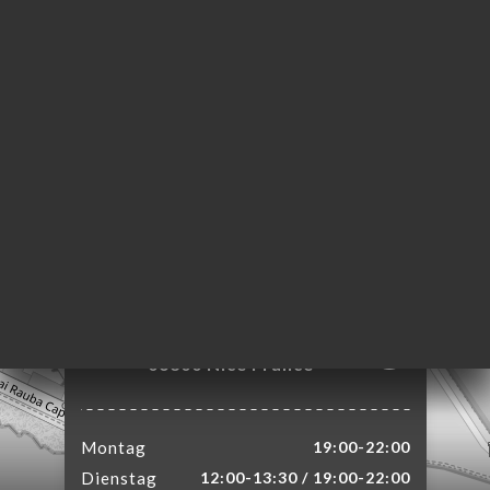
ART
VIEREN
ERIE
RTUNG
NÜ
TAKT
4 Place Guynemer
06300 Nice France
Montag
19:00-22:00
Dienstag
12:00-13:30 / 19:00-22:00