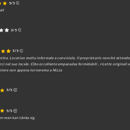
5/5
ait
3/5
5/5
ina. Location molto informale e conviviale. Il proprietario nonché attenden
rci nel suo locale. Cibo eccellente empanadas formidabili , ricette originali
petere non appena torneremo a Nizza
5/5
5/5
en man kan tänka sig.