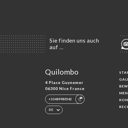
Sie finden uns auch
auf …
Quilombo
STA
GAL
4 Place Guynemer
BEW
06300 Nice France
MEN
+33489980542
KON
REC
DE