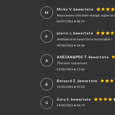
Mirko V. bewertete
M
Nous avons très bien mangé, super accu
06/07/2026
•
08:29
pierre c. bewertete
P
Ambiance et nourriture incroyable !
30/06/2026
•
06:38
ΑΛΕΞΑΝΔΡΟΣ Τ. bewertete
Α
The best restaurant
26/06/2026
•
11:06
Bernard Z. bewertete
B
16/06/2026
•
07:06
Gary S. bewertete
G
14/06/2026
•
06:19