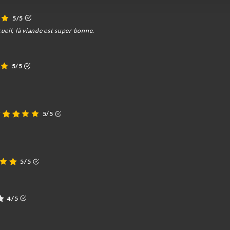
5/5
eil, là viande est super bonne.
5/5
5/5
5/5
4/5