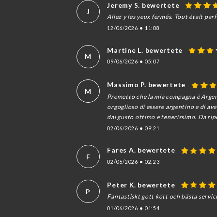
Jeremy S. bewertete
J
Allez y les yeux fermés. Tout était parf
12/06/2026
•
11:08
Martine L. bewertete
M
09/06/2026
•
05:07
Massimo P. bewertete
M
Premetto che la mia compagna è Argent
orgoglioso di essere argentino e di ave
dal gusto ottimo e tenerissimo. Da ri
02/06/2026
•
09:21
Fares A. bewertete
F
02/06/2026
•
02:23
Peter K. bewertete
P
Fantastiskt gott kött och bästa servic
01/06/2026
•
01:54