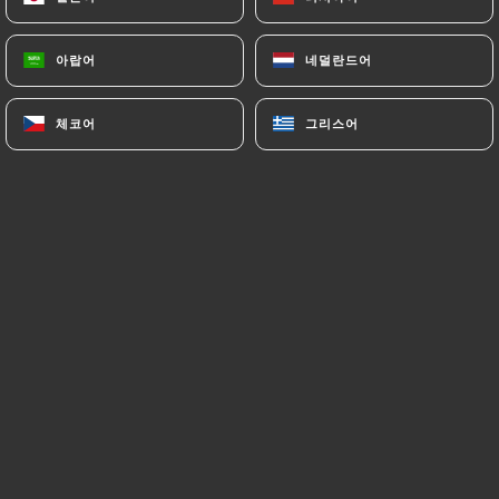
아랍어
아랍어
네덜란드어
네덜란드어
Mirko V. 평가
M
5/5
체코어
체코어
그리스어
그리스어
Nous avons très bien mangé, super accueil,
là viande est super bonne.
06/07/2026
•
08:29
pierre c. 평가
P
5/5
Ambiance et nourriture incroyable !
30/06/2026
•
06:38
ΑΛΕΞΑΝΔΡΟΣ Τ. 평가
Α
5/5
The best restaurant