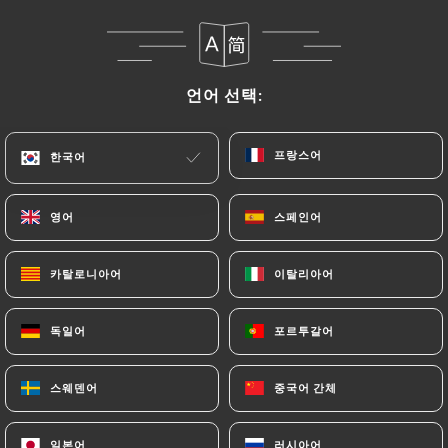
메뉴
KO
언어 선택:
언어 선택:
프랑스어
프랑스어
한국어
한국어
/
홈
리뷰
리뷰
영어
영어
스페인어
스페인어
카탈로니아어
카탈로니아어
이탈리아어
이탈리아어
독일어
독일어
포르투갈어
포르투갈어
241 Uniiti 리뷰
4.8 / 5
스웨덴어
스웨덴어
중국어 간체
중국어 간체
100% 실제 검증된 리뷰입니다.
일본어
일본어
러시아어
러시아어