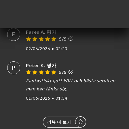
torneremo a Nizza
02/06/2026
•
09:21
Fares A. 평가
F
5/5
02/06/2026
•
02:23
Peter K. 평가
P
5/5
Fantastiskt gott kött och bästa servicen
man kan tänka sig.
01/06/2026
•
01:54
리뷰 더 보기